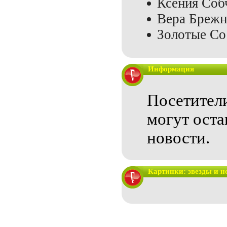
Ксения Соб
Вера Брежн
Золотые Со
Информация
Посетител
могут оста
новости.
Картинки: звезды и н