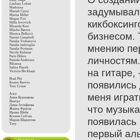
Lindsay Lohan
Madonna
задумывал
Mariah Carey
Marisa Miller
Megan Fox
кикбоксин
Milla Jovovich
Miranda Kerr
Mischa Barton
бизнесом. 
Monica Bellucci
Naomi Campbell
Natalia Vodianova
Natalie Imbruglia
мнению пе
Natalie Portman
Nicole Kidman
Paris Hilton
личностям.
Pamela Anderson
Rihanna
Salma Hayek
на гитаре,
Victoria Beckham
Brad Pitt
появились 
Keanu Reeves
Tom Cruise
Алсу
меня играт
Анна Курникова
Виагра
Даша Астафьева
что музыка 
Жанна Фриске
Ирина Шейк
Ксения Собчак
появилась 
Мария Шарапова
Тату
первый ал