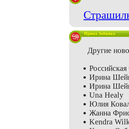
Страшилк
Ирина Забияка
Другие новос
Российская
Ирина Шей
Ирина Шейк
Una Healy
Юлия Кова
Жанна Фрис
Kendra Wil