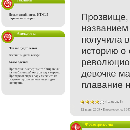
Реклама
Прозвище,
Новые онлайн игры HTML5
Страшные истории
названием 
Анекдоты
получила в
историю о 
Что же будет летом
Весенним днем в кафе.
революцио
Хаим достал
Проводили эксперимент. Отправили
девочке ма
на необитаемый остров двух евреев.
Проверяют через пару месяцев: на
острове, кроме евреев, еще и две
плавание н
женщины.
(голосов: 8)
12 июня 2009 • Просмотрено: 1347
Фотоприколы