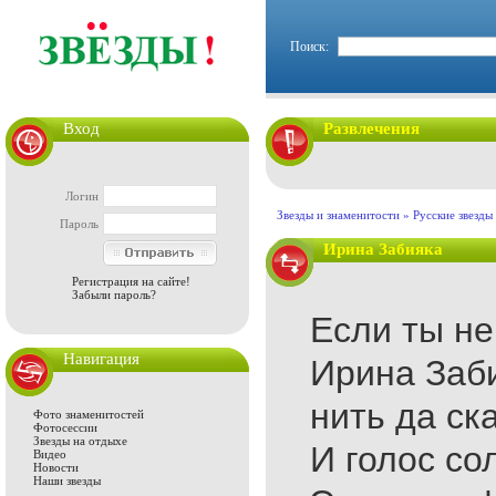
Поиск:
Вход
Развлечения
Логин
Звезды и знаменитости
»
Русские звезды
Пароль
Ирина Забияка
Регистрация на сайте!
Забыли пароль?
Если ты не
Навигация
Ирина Заби
нить да ск
Фото знаменитостей
Фотосессии
Звезды на отдыхе
И голос со
Видео
Новости
Наши звезды