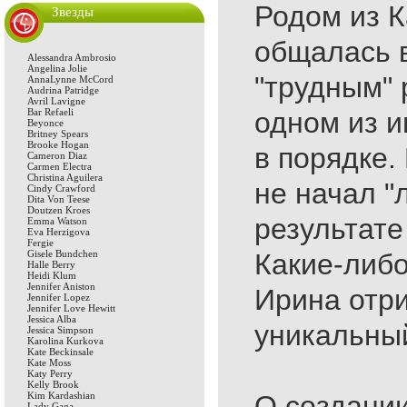
Родом из К
Звезды
общалась 
Alessandra Ambrosio
Angelina Jolie
"трудным" 
AnnaLynne McCord
Audrina Patridge
Avril Lavigne
Bar Refaeli
одном из и
Beyonce
Britney Spears
Brooke Hogan
в порядке.
Cameron Diaz
Carmen Electra
Christina Aguilera
не начал "
Cindy Crawford
Dita Von Teese
Doutzen Kroes
результате
Emma Watson
Eva Herzigova
Fergie
Gisele Bundchen
Какие-либ
Halle Berry
Heidi Klum
Jennifer Aniston
Ирина отри
Jennifer Lopez
Jennifer Love Hewitt
Jessica Alba
уникальный
Jessica Simpson
Karolina Kurkova
Kate Beckinsale
Kate Moss
Katy Perry
Kelly Brook
Kim Kardashian
О создании
Lady Gaga