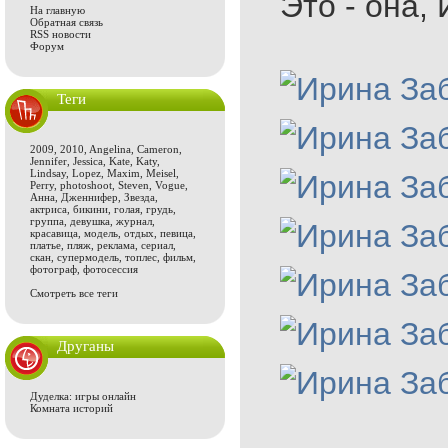
Это - она,
На главную
Обратная связь
RSS новости
Форум
Теги
2009
,
2010
,
Angelina
,
Cameron
,
Jennifer
,
Jessica
,
Kate
,
Katy
,
Lindsay
,
Lopez
,
Maxim
,
Meisel
,
Perry
,
photoshoot
,
Steven
,
Vogue
,
Анна
,
Дженнифер
,
Звезда
,
актриса
,
бикини
,
голая
,
грудь
,
группа
,
девушка
,
журнал
,
красавица
,
модель
,
отдых
,
певица
,
платье
,
пляж
,
реклама
,
сериал
,
скан
,
супермодель
,
топлес
,
фильм
,
фотограф
,
фотосессия
Смотреть все теги
Друганы
Дуделка: игры онлайн
Комната историй