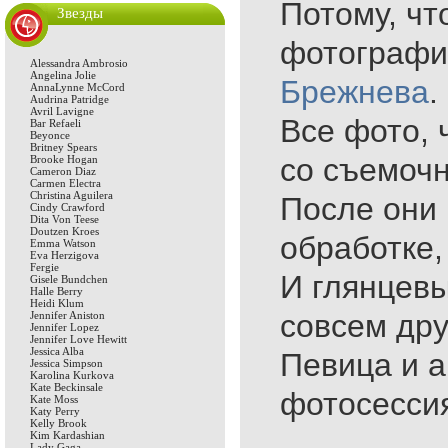
Потому, чт
Звезды
фотографии
Alessandra Ambrosio
Angelina Jolie
Брежнева
.
AnnaLynne McCord
Audrina Patridge
Avril Lavigne
Все фото, 
Bar Refaeli
Beyonce
Britney Spears
со съемоч
Brooke Hogan
Cameron Diaz
Carmen Electra
Christina Aguilera
После они
Cindy Crawford
Dita Von Teese
Doutzen Kroes
обработке,
Emma Watson
Eva Herzigova
Fergie
И глянцев
Gisele Bundchen
Halle Berry
Heidi Klum
совсем дру
Jennifer Aniston
Jennifer Lopez
Jennifer Love Hewitt
Jessica Alba
Певица и а
Jessica Simpson
Karolina Kurkova
Kate Beckinsale
фотосесси
Kate Moss
Katy Perry
Kelly Brook
Kim Kardashian
Lady Gaga