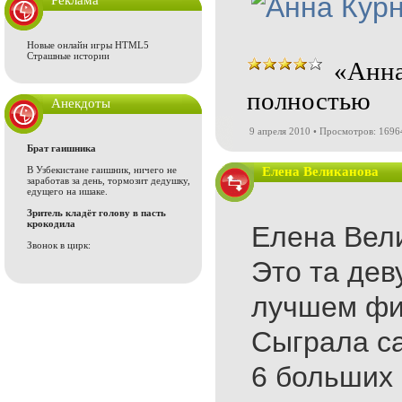
Реклама
Новые онлайн игры HTML5
Страшные истории
«Анна
полностью
Анекдоты
9 апреля 2010 • Просмотров: 1696
Брат гаишника
В Узбекистане гаишник, ничего не
Елена Великанова
заработав за день, тормозит дедушку,
едущего на ишаке.
Зритель кладёт голову в пасть
крокодила
Елена Вел
Звонок в цирк:
Это та дев
лучшем фи
Сыграла с
6 больших 