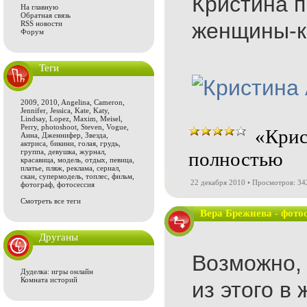
Кристина п
На главную
Обратная связь
женщины-ко
RSS новости
Форум
Теги
2009
,
2010
,
Angelina
,
Cameron
,
Jennifer
,
Jessica
,
Kate
,
Katy
,
Lindsay
,
Lopez
,
Maxim
,
Meisel
,
Perry
,
photoshoot
,
Steven
,
Vogue
,
«Крис
Анна
,
Дженнифер
,
Звезда
,
актриса
,
бикини
,
голая
,
грудь
,
группа
,
девушка
,
журнал
,
полностью
красавица
,
модель
,
отдых
,
певица
,
платье
,
пляж
,
реклама
,
сериал
,
скан
,
супермодель
,
топлес
,
фильм
,
22 декабря 2010 • Просмотров: 3
фотограф
,
фотосессия
Смотреть все теги
Вера Брежнева - фото
Друганы
Возможно, 
Дуделка: игры онлайн
Комната историй
из этого в