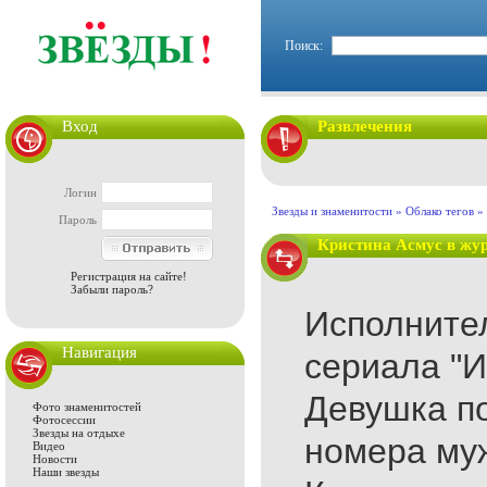
Поиск:
Вход
Развлечения
Логин
Звезды и знаменитости
»
Облако тегов
»
Пароль
Кристина Асмус в жу
Регистрация на сайте!
Забыли пароль?
Исполните
Навигация
сериала "И
Девушка по
Фото знаменитостей
Фотосессии
Звезды на отдыхе
номера му
Видео
Новости
Наши звезды