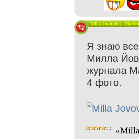
Milla Jovovich - Maxi
Я знаю все
Милла Йово
журнала M
4 фото.
«Mill