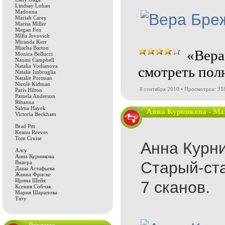
Lindsay Lohan
Madonna
Mariah Carey
Marisa Miller
Megan Fox
Milla Jovovich
Miranda Kerr
Mischa Barton
«Вера
Monica Bellucci
Naomi Campbell
Natalia Vodianova
смотреть пол
Natalie Imbruglia
Natalie Portman
Nicole Kidman
8 сентября 2010 • Просмотров: 31
Paris Hilton
Pamela Anderson
Rihanna
Salma Hayek
Анна Курникова - Ma
Victoria Beckham
Brad Pitt
Keanu Reeves
Tom Cruise
Анна Курни
Алсу
Анна Курникова
Старый-ст
Виагра
Даша Астафьева
Жанна Фриске
Ирина Шейк
7 сканов.
Ксения Собчак
Мария Шарапова
Тату