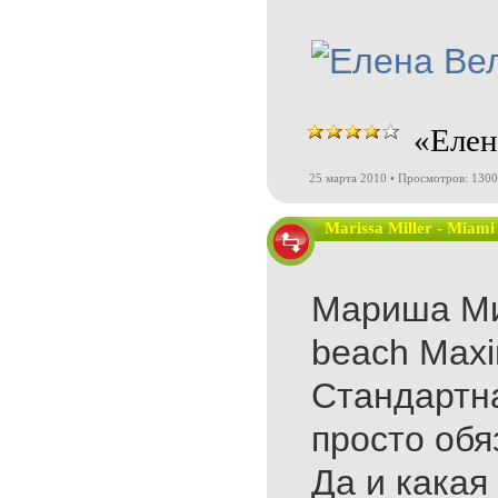
«Елен
25 марта 2010 • Просмотров: 130
Marissa Miller - Miam
Мариша Мил
beach Maxi
Стандартна
просто обя
Да и какая