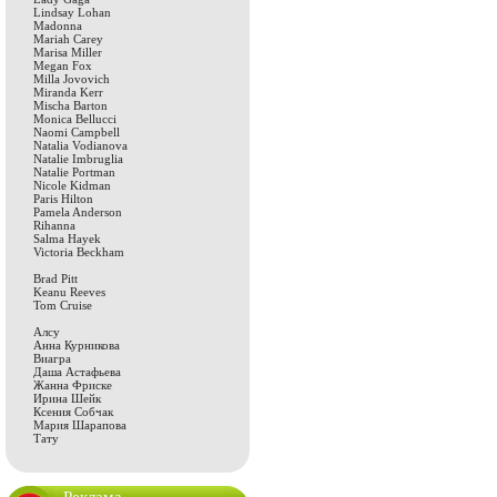
Lindsay Lohan
Madonna
Mariah Carey
Marisa Miller
Megan Fox
Milla Jovovich
Miranda Kerr
Mischa Barton
Monica Bellucci
Naomi Campbell
Natalia Vodianova
Natalie Imbruglia
Natalie Portman
Nicole Kidman
Paris Hilton
Pamela Anderson
Rihanna
Salma Hayek
Victoria Beckham
Brad Pitt
Keanu Reeves
Tom Cruise
Алсу
Анна Курникова
Виагра
Даша Астафьева
Жанна Фриске
Ирина Шейк
Ксения Собчак
Мария Шарапова
Тату