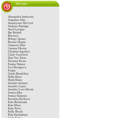
Звезды
Alessandra Ambrosio
Angelina Jolie
AnnaLynne McCord
Audrina Patridge
Avril Lavigne
Bar Refaeli
Beyonce
Britney Spears
Brooke Hogan
Cameron Diaz
Carmen Electra
Christina Aguilera
Cindy Crawford
Dita Von Teese
Doutzen Kroes
Emma Watson
Eva Herzigova
Fergie
Gisele Bundchen
Halle Berry
Heidi Klum
Jennifer Aniston
Jennifer Lopez
Jennifer Love Hewitt
Jessica Alba
Jessica Simpson
Karolina Kurkova
Kate Beckinsale
Kate Moss
Katy Perry
Kelly Brook
Kim Kardashian
Lady Gaga