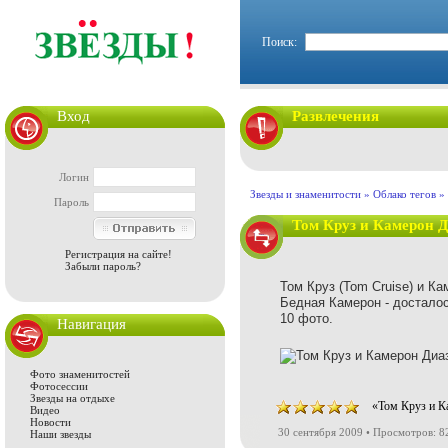
Поиск:
Вход
Развлечения
Логин
Звезды и знаменитости
»
Облако тегов
» 
Пароль
Том Круз и Камерон Д
Регистрация на сайте!
Забыли пароль?
Том Круз (Tom Cruise) и Ка
Бедная Камерон - досталось
10 фото.
Навигация
Фото знаменитостей
Фотосессии
Звезды на отдыхе
«Том Круз и К
Видео
Новости
30 сентября 2009 • Просмотров: 8
Наши звезды