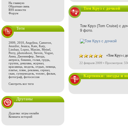
На главную
Обратная связь
Том Круз с дочкой
RSS новости
Форум
Том Круз (Tom Cruise) с до
Теги
9 фото.
2009
,
2010
,
Angelina
,
Cameron
,
Jennifer
,
Jessica
,
Kate
,
Katy
,
Lindsay
,
Lopez
,
Maxim
,
Meisel
,
Perry
,
photoshoot
,
Steven
,
Vogue
,
«Том Круз с д
Анна
,
Дженнифер
,
Звезда
,
актриса
,
бикини
,
голая
,
грудь
,
22 февраля 2009 • Просмотров: 55
группа
,
девушка
,
журнал
,
красавица
,
модель
,
отдых
,
певица
,
платье
,
пляж
,
реклама
,
сериал
,
скан
,
супермодель
,
топлес
,
фильм
,
Картинки: звезды и н
фотограф
,
фотосессия
Смотреть все теги
Друганы
Дуделка: игры онлайн
Комната историй