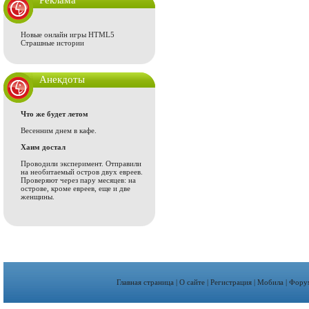
Реклама
Новые онлайн игры HTML5
Страшные истории
Анекдоты
Что же будет летом
Весенним днем в кафе.
Хаим достал
Проводили эксперимент. Отправили
на необитаемый остров двух евреев.
Проверяют через пару месяцев: на
острове, кроме евреев, еще и две
женщины.
Главная страница
|
О сайте
|
Регистрация
|
Мобила
|
Фору