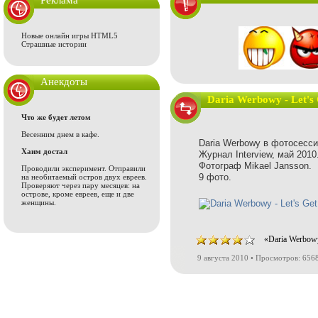
Реклама
Новые онлайн игры HTML5
Страшные истории
Анекдоты
Daria Werbowy - Let's 
Что же будет летом
Весенним днем в кафе.
Daria Werbowy в фотосессии
Хаим достал
Журнал Interview, май 2010
Фотограф Mikael Jansson.
Проводили эксперимент. Отправили
9 фото.
на необитаемый остров двух евреев.
Проверяют через пару месяцев: на
острове, кроме евреев, еще и две
женщины.
«Daria Werbowy
9 августа 2010 • Просмотров: 656