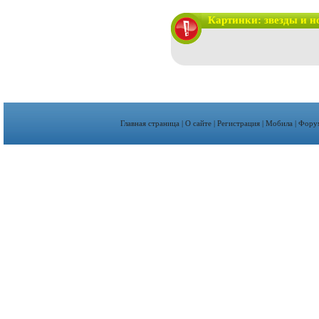
Картинки: звезды и н
Главная страница
|
О сайте
|
Регистрация
|
Мобила
|
Фору