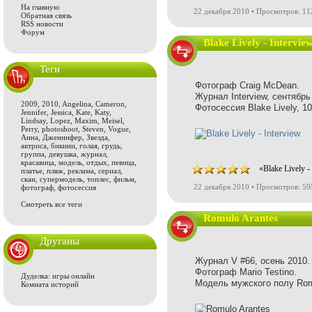
На главную
22 декабря 2010 • Просмотров: 1
Обратная связь
RSS новости
Форум
Blake Lively - Intervie
Теги
Фотограф Craig McDean.
Журнал Interview, сентябрь
2009
,
2010
,
Angelina
,
Cameron
,
Фотосессия Blake Lively, 1
Jennifer
,
Jessica
,
Kate
,
Katy
,
Lindsay
,
Lopez
,
Maxim
,
Meisel
,
Perry
,
photoshoot
,
Steven
,
Vogue
,
Анна
,
Дженнифер
,
Звезда
,
актриса
,
бикини
,
голая
,
грудь
,
группа
,
девушка
,
журнал
,
красавица
,
модель
,
отдых
,
певица
,
«Blake Lively 
платье
,
пляж
,
реклама
,
сериал
,
скан
,
супермодель
,
топлес
,
фильм
,
22 декабря 2010 • Просмотров: 59
фотограф
,
фотосессия
Смотреть все теги
Romulo Arantes
Друганы
Журнал V #66, осень 2010.
Фотограф Mario Testino.
Дуделка: игры онлайн
Модель мужского полу Rom
Комната историй