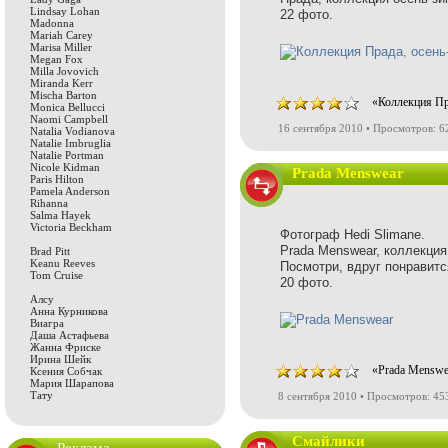
Lindsay Lohan
22 фото.
Madonna
Mariah Carey
Marisa Miller
Megan Fox
Milla Jovovich
Miranda Kerr
Mischa Barton
«Коллекция Пр
Monica Bellucci
Naomi Campbell
16 сентября 2010 • Просмотров: 6
Natalia Vodianova
Natalie Imbruglia
Natalie Portman
Nicole Kidman
Prada Menswear
Paris Hilton
Pamela Anderson
Rihanna
Salma Hayek
Victoria Beckham
Фотограф Hedi Slimane.
Prada Menswear, коллекция
Brad Pitt
Keanu Reeves
Посмотри, вдруг понравится
Tom Cruise
20 фото.
Алсу
Анна Курникова
Виагра
Даша Астафьева
Жанна Фриске
Ирина Шейк
«Prada Menswe
Ксения Собчак
Мария Шарапова
Тату
8 сентября 2010 • Просмотров: 45
Смайлики