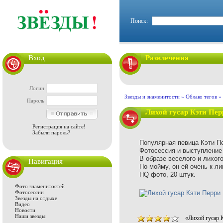
Поиск:
Вход
Развлечения
Логин
Звезды и знаменитости
»
Облако тегов
» 
Пароль
Лихой гусар Кэти Пер
Регистрация на сайте!
Забыли пароль?
Популярная певица Кэти Пер
Фотосессия и выступление н
В образе веселого и лихого
Навигация
По-мойму, он ей очень к ли
HQ фото, 20 штук.
Фото знаменитостей
Фотосессии
Звезды на отдыхе
Видео
Новости
Наши звезды
«Лихой гусар 