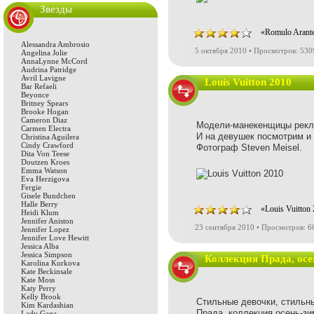
Звезды
«Romulo Arant
Alessandra Ambrosio
5 октября 2010 • Просмотров: 530
Angelina Jolie
AnnaLynne McCord
Audrina Patridge
Avril Lavigne
Louis Vuitton 2010
Bar Refaeli
Beyonce
Britney Spears
Brooke Hogan
Cameron Diaz
Модели-манекенщицы реклам
Carmen Electra
И на девушек посмотрим и 
Christina Aguilera
Cindy Crawford
Фотограф Steven Meisel.
Dita Von Teese
Doutzen Kroes
Emma Watson
Eva Herzigova
Fergie
Gisele Bundchen
Halle Berry
«Louis Vuitton
Heidi Klum
Jennifer Aniston
23 сентября 2010 • Просмотров: 6
Jennifer Lopez
Jennifer Love Hewitt
Jessica Alba
Jessica Simpson
Коллекция Прада, осе
Karolina Kurkova
Kate Beckinsale
Kate Moss
Katy Perry
Kelly Brook
Стильные девочки, стильны
Kim Kardashian
Прада, коллекция осень-зи
Lady Gaga