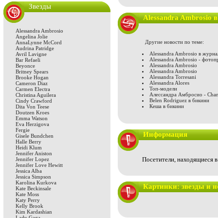
Звезды
Alessandra Ambrosio 
Alessandra Ambrosio
Angelina Jolie
Другие новости по теме:
AnnaLynne McCord
Audrina Patridge
Alessandra Ambrosio в журн
Avril Lavigne
Alessandra Ambrosio - фотоп
Bar Refaeli
Alessandra Ambrosio
Beyonce
Alessandra Ambrosio
Britney Spears
Alessandra Torresani
Brooke Hogan
Alessandra Alores
Cameron Diaz
Топ-модели
Carmen Electra
Алессандра Амбросио - Chan
Christina Aguilera
Belen Rodriguez в бикини
Cindy Crawford
Кеша в бикини
Dita Von Teese
Doutzen Kroes
Emma Watson
Eva Herzigova
Fergie
Информация
Gisele Bundchen
Halle Berry
Heidi Klum
Jennifer Aniston
Посетители, находящиеся 
Jennifer Lopez
Jennifer Love Hewitt
Jessica Alba
Jessica Simpson
Karolina Kurkova
Картинки: звезды и н
Kate Beckinsale
Kate Moss
Katy Perry
Kelly Brook
Kim Kardashian
Lady Gaga