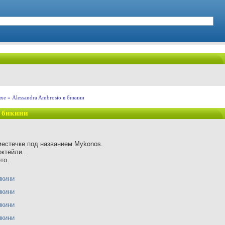
ыхе
» Alessandra Ambrosio в бикини
в бикини
естечке под названием Mykonos.
октейли..
то.