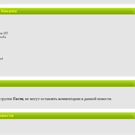
в бикини
але DT
роба
el
в группе
Гости
, не могут оставлять комментарии в данной новости.
овости