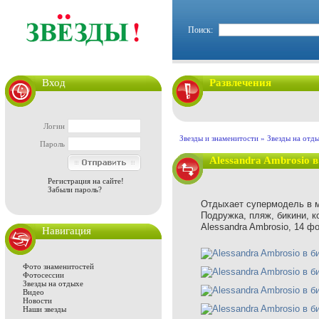
Поиск:
Вход
Развлечения
Логин
Звезды и знаменитости
»
Звезды на отд
Пароль
Alessandra Ambrosio 
Регистрация на сайте!
Забыли пароль?
Отдыхает супермодель в м
Подружка, пляж, бикини, к
Alessandra Ambrosio, 14 фо
Навигация
Фото знаменитостей
Фотосессии
Звезды на отдыхе
Видео
Новости
Наши звезды