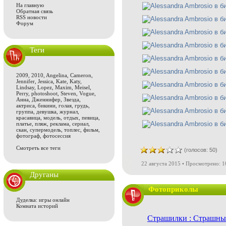
На главную
Обратная связь
RSS новости
Форум
Теги
2009
,
2010
,
Angelina
,
Cameron
,
Jennifer
,
Jessica
,
Kate
,
Katy
,
Lindsay
,
Lopez
,
Maxim
,
Meisel
,
Perry
,
photoshoot
,
Steven
,
Vogue
,
Анна
,
Дженнифер
,
Звезда
,
актриса
,
бикини
,
голая
,
грудь
,
группа
,
девушка
,
журнал
,
красавица
,
модель
,
отдых
,
певица
,
платье
,
пляж
,
реклама
,
сериал
,
скан
,
супермодель
,
топлес
,
фильм
,
фотограф
,
фотосессия
Смотреть все теги
(голосов: 50)
22 августа 2015 • Просмотрено: 1
Друганы
Фотоприколы
Дуделка: игры онлайн
Комната историй
Страшилки : Страшны