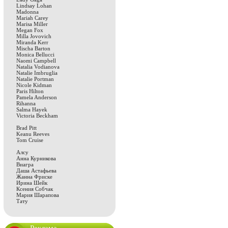
Lindsay Lohan
Madonna
Mariah Carey
Marisa Miller
Megan Fox
Milla Jovovich
Miranda Kerr
Mischa Barton
Monica Bellucci
Naomi Campbell
Natalia Vodianova
Natalie Imbruglia
Natalie Portman
Nicole Kidman
Paris Hilton
Pamela Anderson
Rihanna
Salma Hayek
Victoria Beckham
Brad Pitt
Keanu Reeves
Tom Cruise
Алсу
Анна Курникова
Виагра
Даша Астафьева
Жанна Фриске
Ирина Шейк
Ксения Собчак
Мария Шарапова
Тату