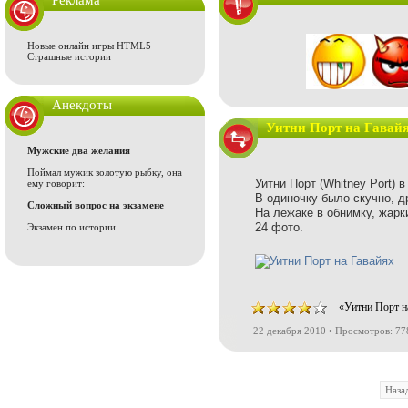
Реклама
Новые онлайн игры HTML5
Страшные истории
Анекдоты
Уитни Порт на Гавай
Мужские два желания
Поймал мужик золотую рыбку, она
Уитни Порт (Whitney Port) в
ему говорит:
В одиночку было скучно, д
Сложный вопрос на экзамене
На лежаке в обнимку, жарки
24 фото.
Экзамен по истории.
«Уитни Порт н
22 декабря 2010 • Просмотров: 77
Наза