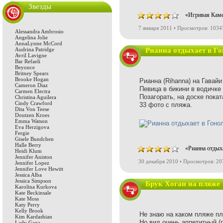
Звезды
«Игривая Каме
7 января 2011 • Просмотров: 1034
Alessandra Ambrosio
Angelina Jolie
AnnaLynne McCord
Audrina Patridge
Рианна отдыхает в Г
Avril Lavigne
Bar Refaeli
Beyonce
Britney Spears
Brooke Hogan
Рианна (Rihanna) на Гавайи
Cameron Diaz
Певица в бикини в водичке
Carmen Electra
Позагорать, на доске поката
Christina Aguilera
Cindy Crawford
33 фото с пляжа.
Dita Von Teese
Doutzen Kroes
Emma Watson
Eva Herzigova
Fergie
Gisele Bundchen
Halle Berry
«Рианна отдых
Heidi Klum
Jennifer Aniston
30 декабря 2010 • Просмотров: 2
Jennifer Lopez
Jennifer Love Hewitt
Jessica Alba
Jessica Simpson
Брук Хоган на пляже
Karolina Kurkova
Kate Beckinsale
Kate Moss
Katy Perry
Kelly Brook
Не знаю на каком пляже п
Kim Kardashian
Но вид очень аппетитный (
Lady Gaga