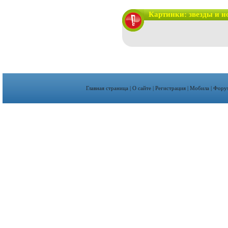
Картинки: звезды и н
Главная страница
|
О сайте
|
Регистрация
|
Мобила
|
Фору