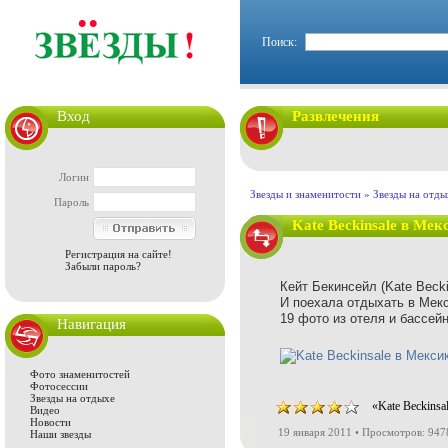
Поиск:
Вход
Развлечения
Логин
Звезды и знаменитости
»
Звезды на отды
Пароль
Kate Beckinsale в Мек
Регистрация на сайте!
Забыли пароль?
Кейт Бекинсейл (Kate Becki
И поехала отдыхать в Мекс
19 фото из отеля и бассейн
Навигация
Фото знаменитостей
Фотосессии
Звезды на отдыхе
«Kate Beckinsa
Видео
Новости
19 января 2011 • Просмотров: 947
Наши звезды