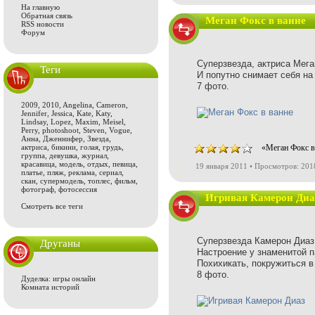
На главную
Обратная связь
Меган Фокс в ванне
RSS новости
Форум
Суперзвезда, актриса Мега
Теги
И попутно снимает себя на
7 фото.
2009
,
2010
,
Angelina
,
Cameron
,
Jennifer
,
Jessica
,
Kate
,
Katy
,
Lindsay
,
Lopez
,
Maxim
,
Meisel
,
Perry
,
photoshoot
,
Steven
,
Vogue
,
Анна
,
Дженнифер
,
Звезда
,
актриса
,
бикини
,
голая
,
грудь
,
«Меган Фокс в
группа
,
девушка
,
журнал
,
красавица
,
модель
,
отдых
,
певица
,
19 января 2011 • Просмотров: 201
платье
,
пляж
,
реклама
,
сериал
,
скан
,
супермодель
,
топлес
,
фильм
,
фотограф
,
фотосессия
Игривая Камерон Диа
Смотреть все теги
Суперзвезда Камерон Диаз (
Друганы
Настроение у знаменитой п
Похихикать, покружиться в 
8 фото.
Дуделка: игры онлайн
Комната историй