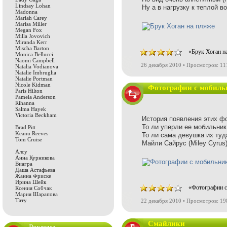
Lindsay Lohan
Ну а в нагрузку к теплой в
Madonna
Mariah Carey
Marisa Miller
Megan Fox
Milla Jovovich
Miranda Kerr
Mischa Barton
«Брук Хоган н
Monica Bellucci
Naomi Campbell
26 декабря 2010 • Просмотров: 1
Natalia Vodianova
Natalie Imbruglia
Natalie Portman
Nicole Kidman
Фотографии с мобиль
Paris Hilton
Pamela Anderson
Rihanna
Salma Hayek
Victoria Beckham
История появления этих ф
То ли уперли ее мобильник
Brad Pitt
Keanu Reeves
То ли сама девушка их туд
Tom Cruise
Майли Сайрус (Miley Cyrus)
Алсу
Анна Курникова
Виагра
Даша Астафьева
Жанна Фриске
Ирина Шейк
«Фотографии с
Ксения Собчак
Мария Шарапова
Тату
22 декабря 2010 • Просмотров: 1
Смайлики