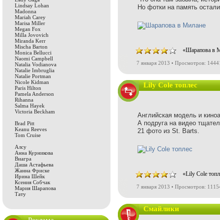
Lindsay Lohan
Но фотки на память остали
Madonna
Mariah Carey
Marisa Miller
Megan Fox
Milla Jovovich
Miranda Kerr
Mischa Barton
«Шарапова в М
Monica Bellucci
Naomi Campbell
7 января 2013 • Просмотров: 1444
Natalia Vodianova
Natalie Imbruglia
Natalie Portman
Nicole Kidman
Lily Cole топлес
Paris Hilton
Pamela Anderson
Rihanna
Salma Hayek
Victoria Beckham
Английская модель и киноак
А подруга на видео тщател
Brad Pitt
Keanu Reeves
21 фото из St. Barts.
Tom Cruise
Алсу
Анна Курникова
Виагра
Даша Астафьева
Жанна Фриске
«Lily Cole топ
Ирина Шейк
Ксения Собчак
7 января 2013 • Просмотров: 1115
Мария Шарапова
Тату
Смайлики