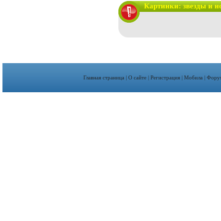
Картинки: звезды и н
Главная страница
|
О сайте
|
Регистрация
|
Мобила
|
Фору