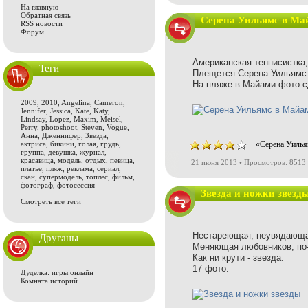
На главную
Обратная связь
Серена Уильямс в Ма
RSS новости
Форум
Американская теннисистка
Теги
Плещется Серена Уильямс (
На пляже в Майами фото с
2009
,
2010
,
Angelina
,
Cameron
,
Jennifer
,
Jessica
,
Kate
,
Katy
,
Lindsay
,
Lopez
,
Maxim
,
Meisel
,
Perry
,
photoshoot
,
Steven
,
Vogue
,
Анна
,
Дженнифер
,
Звезда
,
актриса
,
бикини
,
голая
,
грудь
,
«Серена Уилья
группа
,
девушка
,
журнал
,
красавица
,
модель
,
отдых
,
певица
,
21 июня 2013 • Просмотров: 8513
платье
,
пляж
,
реклама
,
сериал
,
скан
,
супермодель
,
топлес
,
фильм
,
фотограф
,
фотосессия
Звезда и ножки звезд
Смотреть все теги
Нестареющая, неувядающа
Друганы
Меняющая любовников, по-
Как ни крути - звезда.
17 фото.
Дуделка: игры онлайн
Комната историй