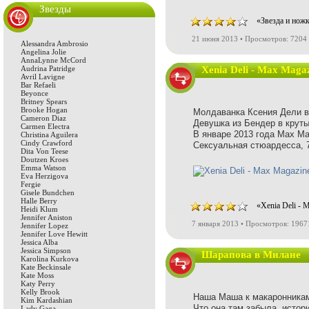
Звезды
«Звезда и нож
21 июня 2013 • Просмотров: 7204
Alessandra Ambrosio
Angelina Jolie
AnnaLynne McCord
Audrina Patridge
Xenia Deli - Max Maga
Avril Lavigne
Bar Refaeli
Beyonce
Britney Spears
Brooke Hogan
Молдаванка Ксения Дели в
Cameron Diaz
Девушка из Бендер в круты
Carmen Electra
В январе 2013 года Max M
Christina Aguilera
Cindy Crawford
Сексуальная стюардесса, 7
Dita Von Teese
Doutzen Kroes
Emma Watson
Eva Herzigova
Fergie
Gisele Bundchen
Halle Berry
«Xenia Deli - 
Heidi Klum
Jennifer Aniston
7 января 2013 • Просмотров: 1967
Jennifer Lopez
Jennifer Love Hewitt
Jessica Alba
Jessica Simpson
Шарапова в Милане
Karolina Kurkova
Kate Beckinsale
Kate Moss
Katy Perry
Kelly Brook
Наша Маша к макаронникам
Kim Kardashian
Что она там забыла, истор
Lady Gaga