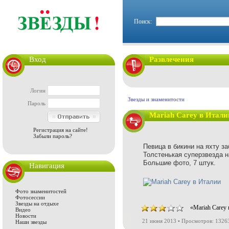
Поиск:
Вход
Развлечения
Логин
Звезды и знаменитости
Пароль
Mariah Carey в Итали
Регистрация на сайте!
Забыли пароль?
Певица в бикини на яхту за
Толстенькая суперзвезда н
Большие фото, 7 штук.
Навигация
Фото знаменитостей
Фотосессии
Звезды на отдыхе
«Mariah Carey 
Видео
Новости
21 июня 2013 • Просмотров: 1326
Наши звезды