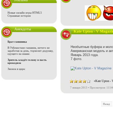
Реклама
Новые онлайн игры HTML5
Страшные истории
Анекдоты
Kate Upton - V Magazi
Брат гаишника
Необъятные буфера и моло
В Узбекистане гаишник, ничего не
Американская модель и акт
заработав за день, тормозит дедушку,
едущего на ишаке.
Январь 2013 года.
7 фото.
Зритель кладёт голову в пасть
крокодила
Звонок в цирк:
«Kate Upton - 
7 января 2013 • Просмотров: 1114
Назад