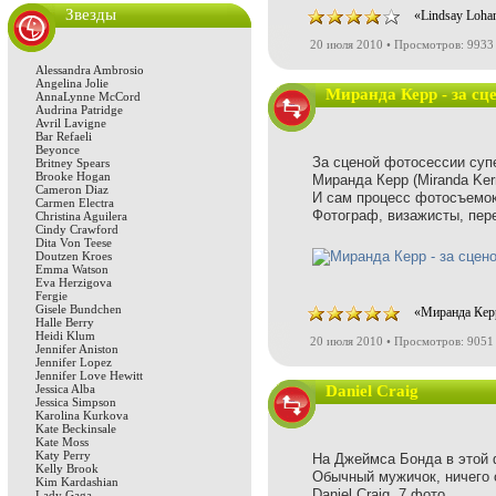
Звезды
«Lindsay Loha
20 июля 2010 • Просмотров: 9933
Alessandra Ambrosio
Angelina Jolie
Миранда Керр - за сц
AnnaLynne McCord
Audrina Patridge
Avril Lavigne
Bar Refaeli
Beyonce
За сценой фотосессии суп
Britney Spears
Brooke Hogan
Миранда Керр (Miranda Kerr
Cameron Diaz
И сам процесс фотосъемок
Carmen Electra
Фотограф, визажисты, пере
Christina Aguilera
Cindy Crawford
Dita Von Teese
Doutzen Kroes
Emma Watson
Eva Herzigova
Fergie
Gisele Bundchen
«Миранда Керр
Halle Berry
Heidi Klum
20 июля 2010 • Просмотров: 9051
Jennifer Aniston
Jennifer Lopez
Jennifer Love Hewitt
Jessica Alba
Daniel Craig
Jessica Simpson
Karolina Kurkova
Kate Beckinsale
Kate Moss
Katy Perry
На Джеймса Бонда в этой 
Kelly Brook
Обычный мужичок, ничего о
Kim Kardashian
Daniel Craig, 7 фото.
Lady Gaga