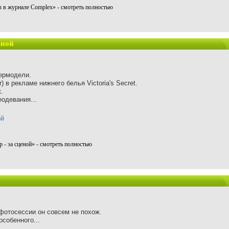
n в журнале Complex» - смотреть полностью
еной
ермодели.
) в рекламе нижнего белья Victoria's Secret.
.
одевания...
 - за сценой» - смотреть полностью
фотосессии он совсем не похож.
собенного...