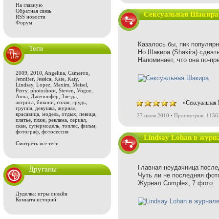
На главную
Обратная связь
Сексуальная Шакира
RSS новости
Форум
Казалось бы, пик популяр
Теги
Но Шакира (Shakira) сдват
Напоминает, что она по-пр
2009
,
2010
,
Angelina
,
Cameron
,
Jennifer
,
Jessica
,
Kate
,
Katy
,
Lindsay
,
Lopez
,
Maxim
,
Meisel
,
Perry
,
photoshoot
,
Steven
,
Vogue
,
Анна
,
Дженнифер
,
Звезда
,
актриса
,
бикини
,
голая
,
грудь
,
«Сексуальная 
группа
,
девушка
,
журнал
,
красавица
,
модель
,
отдых
,
певица
,
27 июля 2010 • Просмотров: 1156
платье
,
пляж
,
реклама
,
сериал
,
скан
,
супермодель
,
топлес
,
фильм
,
фотограф
,
фотосессия
Lindsay Lohan в журн
Смотреть все теги
Главная неудачница после
Друганы
Чуть ли не последняя фото
Журнал Complex, 7 фото.
Дуделка: игры онлайн
Комната историй