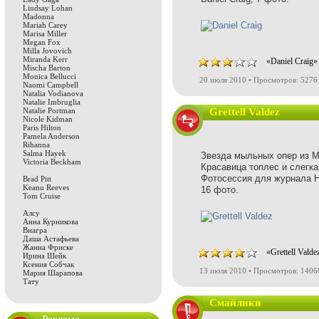
Lindsay Lohan
Madonna
Mariah Carey
Marisa Miller
Megan Fox
Milla Jovovich
Miranda Kerr
«Daniel Craig»
Mischa Barton
Monica Bellucci
20 июля 2010 • Просмотров: 5276
Naomi Campbell
Natalia Vodianova
Natalie Imbruglia
Natalie Portman
Grettell Valdez
Nicole Kidman
Paris Hilton
Pamela Anderson
Rihanna
Salma Hayek
Звезда мыльных опер из Мек
Victoria Beckham
Красавица топлес и слегка
Фотосессия для журнала 
Brad Pitt
Keanu Reeves
16 фото.
Tom Cruise
Алсу
Анна Курникова
Виагра
Даша Астафьева
Жанна Фриске
«Grettell Vald
Ирина Шейк
Ксения Собчак
13 июля 2010 • Просмотров: 1406
Мария Шарапова
Тату
Смайлики