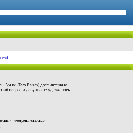
остей
ы Бэнкс (Tara Banks) дает интервью.
рный вопрос и девушка не удержалась.
..
 эмоции» - смотреть полностью
0