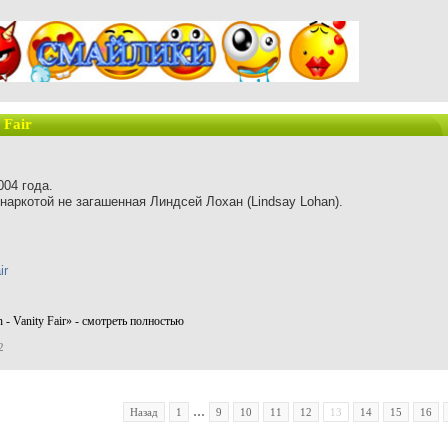
 Fair
004 года.
наркотой не загашенная Линдсей Лохан (Lindsay Lohan).
 - Vanity Fair» - смотреть полностью
2
...
Назад
1
9
10
11
12
13
14
15
16