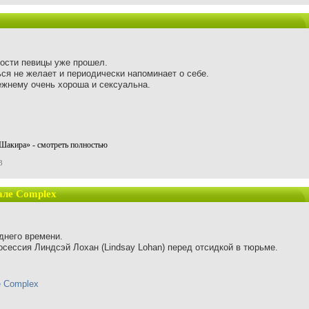
ности певицы уже прошел.
ься не желает и периодически напоминает о себе.
ежнему очень хороша и сексуальна.
Шакира» - смотреть полностью
3
але Complex
днего времени.
сессия Линдсэй Лохан (Lindsay Lohan) перед отсидкой в тюрьме.