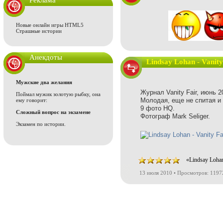
Реклама
Новые онлайн игры HTML5
Страшные истории
Анекдоты
Lindsay Lohan - Vanity
Мужские два желания
Журнал Vanity Fair, июнь 2
Поймал мужик золотую рыбку, она
Молодая, еще не спитая и 
ему говорит:
9 фото HQ.
Сложный вопрос на экзамене
Фотограф Mark Seliger.
Экзамен по истории.
«Lindsay Lohan
13 июля 2010 • Просмотров: 1197