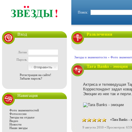
Поиск:
Вход
Развлечения
Логин
Звезды и знаменитости
»
Фото знаменит
Пароль
Tara Banks - эмоции
Регистрация на сайте!
Забыли пароль?
Актриса и телеведущая Тар
Корреспондент задал кова
Эмоции из нее так и перли.
Навигация
Фото знаменитостей
Фотосессии
Звезды на отдыхе
«Tara Banks -
Видео
Новости
9 августа 2010 • Просмотров: 633
Наши звезды