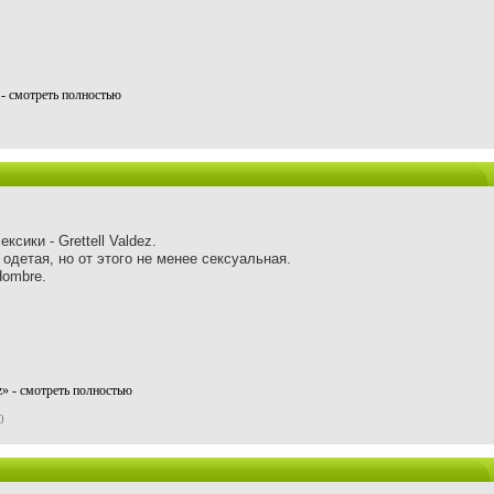
 - смотреть полностью
сики - Grettell Valdez.
 одетая, но от этого не менее сексуальная.
Hombre.
ez» - смотреть полностью
0